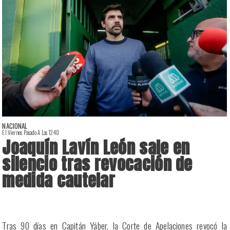
NACIONAL
El Viernes Pasado A Las 12:40
E
Joaquín Lavín León sale en
silencio tras revocación de
medida cautelar
a
Tras 90 días en Capitán Yáber, la Corte de Apelaciones revocó la