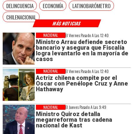
DELINCUENCIA
ECONOMÍA
LATINOBARÓMETRO
CHILENACIONAL
MÁS NOTICIAS
NACIONAL
El Viernes Pasado A Las 12:40
Ministro Arrau defiende secreto
bancario y asegura que Fiscalía
logra levantarlo en la mayoría de
casos
NACIONAL
El Viernes Pasado A Las 12:40
Actriz chilena compite por el
Oscar con Penélope Cruz y Anne
Hathaway
NACIONAL
El Jueves Pasado A Las 9:49
Ministro Quiroz detalla
megarreforma tras cadena
nacional de Kast