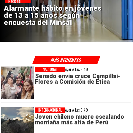
Regiones
Aprueban creación del Parque
Sebastián Piñera con inversión
de $4 mil millones
MÁS RECIENTES
NACIONAL
Ayer A Las 9:49
Senado envía cruce Campillai-
Flores a Comisión de Ética
INTERNACIONAL
Ayer A Las 9:49
Joven chileno muere escalando
montaña más alta de Perú