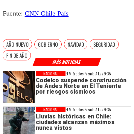
Fuente:
CNN Chile País
AÑO NUEVO
GOBIERNO
NAVIDAD
SEGURIDAD
FIN DE AÑO
MÁS NOTICIAS
NACIONAL
El Miércoles Pasado A Las 9:35
Codelco suspende construcción
de Andes Norte en El Teniente
por riesgos sísmicos
NACIONAL
El Miércoles Pasado A Las 9:35
Lluvias históricas en Chile:
ciudades alcanzan máximos
nunca vistos