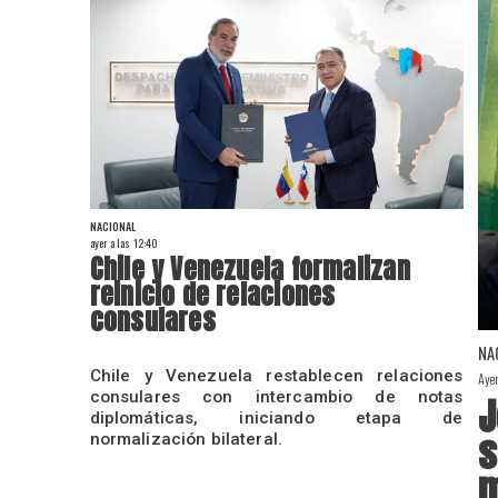
NACIONAL
ayer a las 12:40
Chile y Venezuela formalizan
reinicio de relaciones
consulares
NA
Chile y Venezuela restablecen relaciones
Aye
consulares con intercambio de notas
J
diplomáticas, iniciando etapa de
s
normalización bilateral.
m