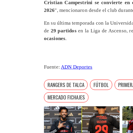
Cristian Campestrini se convierte en
2026
", mencionaron desde el club durant
En su última temporada con la Universida
de
29 partidos
en la Liga de Ascenso, r
ocasiones
.
Fuente:
ADN Deportes
RANGERS DE TALCA
FÚTBOL
PRIMER
MERCADO FICHAJES