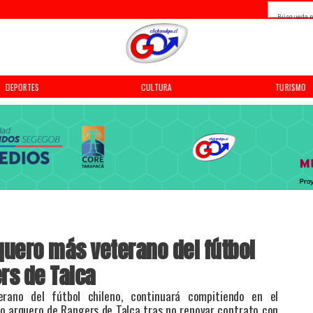
Búsqueda p
DEPORTES
CULTURA
TURISMO
rquero más veterano del fútbol
rs de Talca
erano del fútbol chileno, continuará compitiendo en el
o arquero de Rangers de Talca tras no renovar contrato con