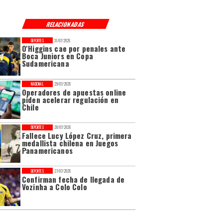
RELACIONADAS
DEPORTES
31/07/2026
O'Higgins cae por penales ante
Boca Juniors en Copa
Sudamericana
NACIONAL
29/07/2026
Operadores de apuestas online
piden acelerar regulación en
Chile
DEPORTES
28/07/2026
Fallece Lucy López Cruz, primera
medallista chilena en Juegos
Panamericanos
DEPORTES
27/07/2026
Confirman fecha de llegada de
Vozinha a Colo Colo