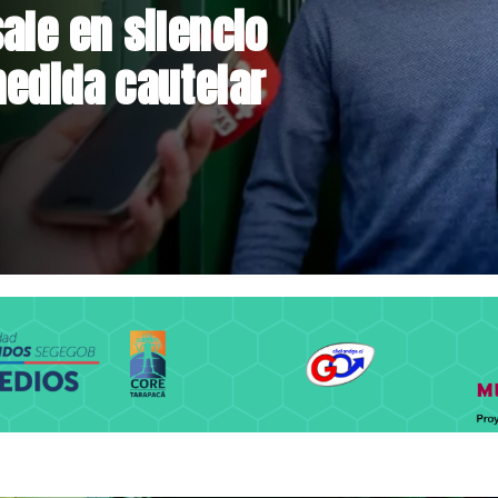
rmalizan reinicio
lares