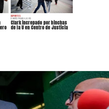
DEPORTES
EL MARTES PASADO A LAS 9:55
n
Clark increpado por hinchas
uero
de la U en Centro de Justicia