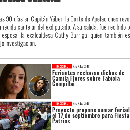
as 90 días en Capitán Yáber, la Corte de Apelaciones rev
 medida cautelar del exdiputado. A su salida, fue recibido 
 esposa, la exalcaldesa Cathy Barriga, quien también e
jo investigación.
NACIONAL
Ayer A Las 12:40
Feriantes rechazan dichos de
Camila Flores sobre Fabiola
Campillai
NACIONAL
Ayer A Las 12:40
Proyecto propone sumar feria
el 17 de septiembre para Fiesta
Patrias