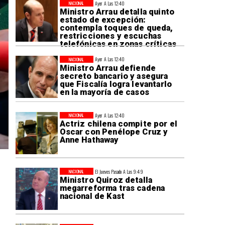
Ayer A Las 12:40
NACIONAL
Ministro Arrau detalla quinto
estado de excepción:
contempla toques de queda,
restricciones y escuchas
telefónicas en zonas críticas
Ayer A Las 12:40
NACIONAL
Ministro Arrau defiende
secreto bancario y asegura
que Fiscalía logra levantarlo
en la mayoría de casos
Ayer A Las 12:40
NACIONAL
Actriz chilena compite por el
Oscar con Penélope Cruz y
Anne Hathaway
El Jueves Pasado A Las 9:49
NACIONAL
Ministro Quiroz detalla
megarreforma tras cadena
nacional de Kast