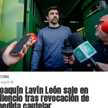
CIONAL
r A Las 12:40
oaquín Lavín León sale en
ilencio tras revocación de
edida cautelar