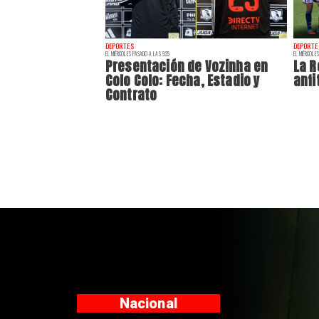
DEPORTES
DEPORTE
EL MIÉRCOLES PASADO A LAS 9:35
EL MIÉRCOLES
Presentación de Vozinha en
La R
Colo Colo: Fecha, Estadio y
anfi
Contrato
Nacional