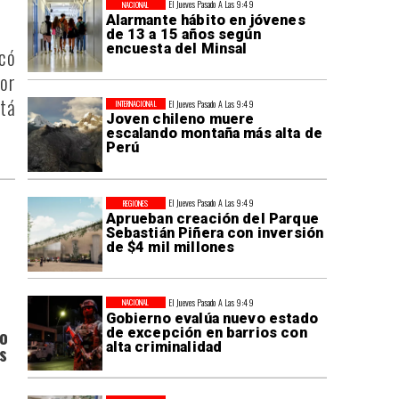
El Jueves Pasado A Las 9:49
NACIONAL
Alarmante hábito en jóvenes
de 13 a 15 años según
encuesta del Minsal
ocó
por
stá
El Jueves Pasado A Las 9:49
INTERNACIONAL
Joven chileno muere
escalando montaña más alta de
Perú
El Jueves Pasado A Las 9:49
REGIONES
Aprueban creación del Parque
Sebastián Piñera con inversión
de $4 mil millones
El Jueves Pasado A Las 9:49
NACIONAL
Gobierno evalúa nuevo estado
de excepción en barrios con
do
alta criminalidad
s