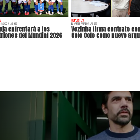
S
DEPORTES
 PASADO A LAS 9:35
EL MARTES PASADO A LAS 9:55
oja enfrentará a los
Vozinha firma contrato co
triones del Mundial 2026
Colo Colo como nuevo arq