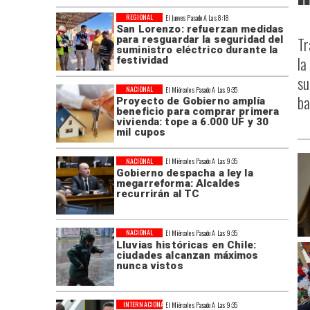
REGIONAL
El Jueves Pasado A Las 8:18
San Lorenzo: refuerzan medidas
Tr
para resguardar la seguridad del
suministro eléctrico durante la
la
festividad
su
NACIONAL
El Miércoles Pasado A Las 9:35
ba
Proyecto de Gobierno amplía
beneficio para comprar primera
vivienda: tope a 6.000 UF y 30
mil cupos
NACIONAL
El Miércoles Pasado A Las 9:35
Gobierno despacha a ley la
megarreforma: Alcaldes
recurrirán al TC
NACIONAL
El Miércoles Pasado A Las 9:35
Lluvias históricas en Chile:
ciudades alcanzan máximos
nunca vistos
INTERNACIONAL
El Miércoles Pasado A Las 9:35