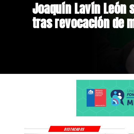
Chile y Venezuela fo
de relaciones consu
DESTACADOS