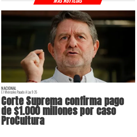
MÁS NOTICIAS
NACIONAL
El Miércoles Pasado A Las 9:35
E
Corte Suprema confirma pago
de $1.000 millones por caso
ProCultura