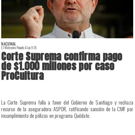
NACIONAL
El Miércoles Pasado A Las 9:35
E
Corte Suprema confirma pago
de $1.000 millones por caso
ProCultura
r
La Corte Suprema falla a favor del Gobierno de Santiago y rechaza
a
recurso de la aseguradora ASPOR, ratificando sanción de la CMF por
incumplimiento de pólizas en programa Quédate.