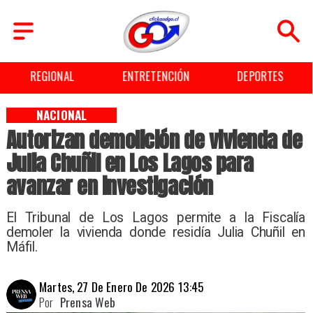
ENTRETENCIÓN
DEPORTES
CULTURA
NACIONAL
Autorizan demolición de vivienda de
Julia Chuñil en Los Lagos para
avanzar en investigación
El Tribunal de Los Lagos permite a la Fiscalía
demoler la vivienda donde residía Julia Chuñil en
Máfil.
Martes, 27 De Enero De 2026 13:45
Por
Prensa Web