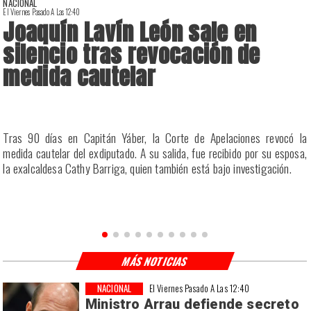
NACIONAL
El Viernes Pasado A Las 12:40
E
Joaquín Lavín León sale en
silencio tras revocación de
medida cautelar
a
Tras 90 días en Capitán Yáber, la Corte de Apelaciones revocó la
s
medida cautelar del exdiputado. A su salida, fue recibido por su esposa,
la exalcaldesa Cathy Barriga, quien también está bajo investigación.
MÁS NOTICIAS
NACIONAL
El Viernes Pasado A Las 12:40
Ministro Arrau defiende secreto