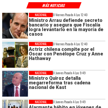
MÁS NOTICIAS
NACIONAL
El Viernes Pasado A Las 12:40
Ministro Arrau defiende secreto
bancario y asegura que Fiscalía
logra levantarlo en la mayoría de
casos
NACIONAL
El Viernes Pasado A Las 12:40
Actriz chilena compite por el
Oscar con Penélope Cruz y Anne
Hathaway
NACIONAL
El Jueves Pasado A Las 9:49
Ministro Quiroz detalla
megarreforma tras cadena
nacional de Kast
NACIONAL
El Jueves Pasado A Las 9:49
Alarmante hábito en jóvenes de