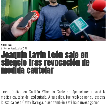
NACIONAL
El Viernes Pasado A Las 12:40
E
Joaquín Lavín León sale en
silencio tras revocación de
medida cautelar
a
Tras 90 días en Capitán Yáber, la Corte de Apelaciones revocó la
s
medida cautelar del exdiputado. A su salida, fue recibido por su esposa,
la exalcaldesa Cathy Barriga, quien también está bajo investigación.