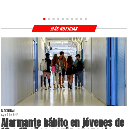
MÁS NOTICIAS
NACIONAL
Ayer A Las 9:49
A
Alarmante hábito en jóvenes de