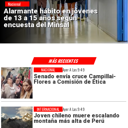
Regiones
Aprueban creación del Parque
Sebastián Piñera con inversión
de $4 mil millones
MÁS RECIENTES
NACIONAL
Ayer A Las 9:49
Senado envía cruce Campillai-
Flores a Comisión de Ética
INTERNACIONAL
Ayer A Las 9:49
Joven chileno muere escalando
montaña más alta de Perú