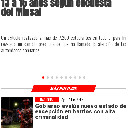
13 a 15 años según encuesta
del Minsal
a
Un estudio realizado a más de 7.200 estudiantes en todo el país ha
a
revelado un cambio preocupante que ha llamado la atención de las
a
autoridades sanitarias.
n
MÁS NOTICIAS
NACIONAL
Ayer A Las 9:49
Gobierno evalúa nuevo estado de
excepción en barrios con alta
criminalidad