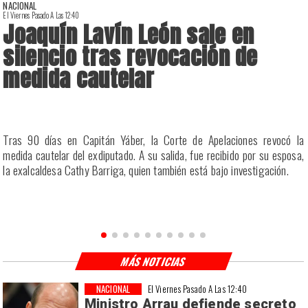
NACIONAL
El Viernes Pasado A Las 12:40
E
Joaquín Lavín León sale en
silencio tras revocación de
medida cautelar
a
Tras 90 días en Capitán Yáber, la Corte de Apelaciones revocó la
s
medida cautelar del exdiputado. A su salida, fue recibido por su esposa,
la exalcaldesa Cathy Barriga, quien también está bajo investigación.
MÁS NOTICIAS
NACIONAL
El Viernes Pasado A Las 12:40
Ministro Arrau defiende secreto