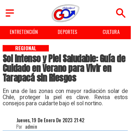
ENTRETENCIÓN
DEPORTES
CULTURA
REGIONAL
Sol Intenso y Piel Saludable: Guía de
Cuidado en Verano para Vivir en
Tarapacá sin Riesgos
​En una de las zonas con mayor radiación solar de
Chile, proteger la piel es clave. Revisa estos
consejos para cuidarte bajo el sol nortino. ​
Jueves, 19 De Enero De 2023 21:42
Por
admin