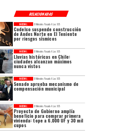
RELACIONADAS
NACIONAL
El Miércoles Pasado A Las 9:35
Codelco suspende construcción
de Andes Norte en El Teniente
por riesgos sísmicos
NACIONAL
El Miércoles Pasado A Las 9:35
Lluvias históricas en Chile:
ciudades alcanzan máximos
nunca vistos
NACIONAL
El Miércoles Pasado A Las 9:35
Senado aprueba mecanismo de
compensación municipal
NACIONAL
El Miércoles Pasado A Las 9:35
Proyecto de Gobierno amplía
beneficio para comprar primera
vivienda: tope a 6.000 UF y 30 mil
cupos