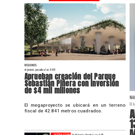
REGIONES
el jueves pasado a las 9:49
Aprueban creación del Parque
Sebastián Piñera con inversión
de $4 mil millones
NA
El J
El megaproyecto se ubicará en un terreno
A
fiscal de 42.841 metros cuadrados.
1
M
INTERNACIONAL
El Miércoles Pasado A Las 9:35