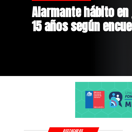
Aprueban creación d
Sebastián Piñera con
$4 mil millones
DESTACADOS