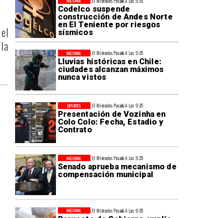
El Miércoles Pasado A Las 9:35
NACIONAL
Codelco suspende
construcción de Andes Norte
en El Teniente por riesgos
 el
sísmicos
la
El Miércoles Pasado A Las 9:35
NACIONAL
Lluvias históricas en Chile:
ciudades alcanzan máximos
nunca vistos
El Miércoles Pasado A Las 9:35
DEPORTES
Presentación de Vozinha en
Colo Colo: Fecha, Estadio y
Contrato
El Miércoles Pasado A Las 9:35
NACIONAL
Senado aprueba mecanismo de
compensación municipal
El Miércoles Pasado A Las 9:35
NACIONAL