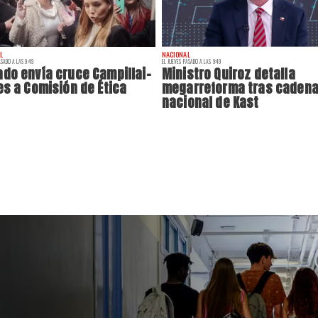
L
NACIONAL
ASADO A LAS 9:49
EL JUEVES PASADO A LAS 9:49
do envía cruce Campillai-
Ministro Quiroz detalla
es a Comisión de Ética
megarreforma tras caden
nacional de Kast