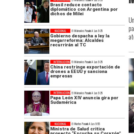
Brasil reduce contacto
diplomático con Argentina por
dichos de Milei
Un
pa
NACIONAL
El Miércoles Pasado A Las 9:35
at
Gobierno despacha a ley la
megarreforma: Alcaldes
recurrirán al TC
INTERNACIONAL
El Miércoles Pasado A Las 9:35
China restringe exportación de
drones a EEUU y sanciona
empresas
INTERNACIONAL
El Miércoles Pasado A Las 9:35
Papa León XIV anuncia gira por
Sudamérica
NACIONAL
El Martes Pasado A Las 9:55
Ministra de Salud critica
proyecto “Escucha su Corazón”