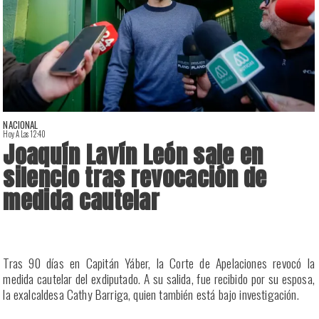
NACIONAL
Hoy A Las 12:40
H
Joaquín Lavín León sale en
silencio tras revocación de
medida cautelar
a
Tras 90 días en Capitán Yáber, la Corte de Apelaciones revocó la
s
medida cautelar del exdiputado. A su salida, fue recibido por su esposa,
la exalcaldesa Cathy Barriga, quien también está bajo investigación.