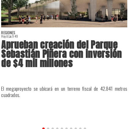
REGIONES
Hoy A Las 9:49
H
Aprueban creación del Parque
Sebastián Piñera con inversión
de $4 mil millones
n
El megaproyecto se ubicará en un terreno fiscal de 42.841 metros
n
cuadrados.