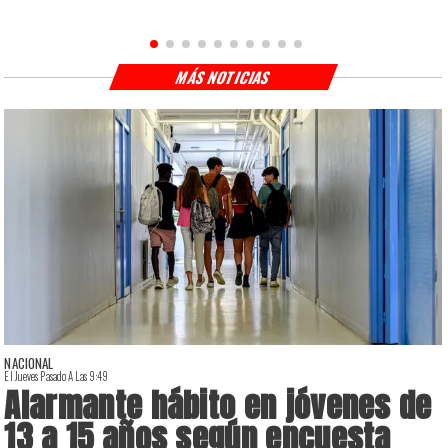
MÁS NOTICIAS
NACIONAL
El Jueves Pasado A Las 9:49
E
Alarmante hábito en jóvenes de
13 a 15 años según encuesta