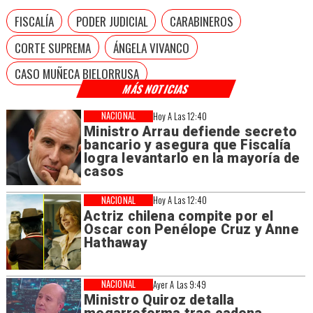
FISCALÍA
PODER JUDICIAL
CARABINEROS
CORTE SUPREMA
ÁNGELA VIVANCO
CASO MUÑECA BIELORRUSA
MÁS NOTICIAS
NACIONAL
Hoy A Las 12:40
Ministro Arrau defiende secreto
bancario y asegura que Fiscalía
logra levantarlo en la mayoría de
casos
NACIONAL
Hoy A Las 12:40
Actriz chilena compite por el
Oscar con Penélope Cruz y Anne
Hathaway
NACIONAL
Ayer A Las 9:49
Ministro Quiroz detalla