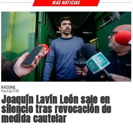
MÁS NOTICIAS
NACIONAL
Hoy A Las 12:40
H
Joaquín Lavín León sale en
silencio tras revocación de
medida cautelar