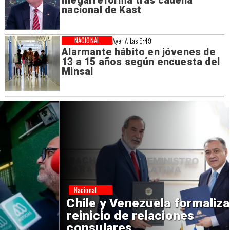
megarreforma tras cadena
nacional de Kast
NACIONAL
Ayer A Las 9:49
Alarmante hábito en jóvenes de
13 a 15 años según encuesta del
Minsal
Nacional
Chile y Venezuela formalizan
reinicio de relaciones
consulares