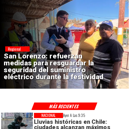
Nacional
Corte Suprema confirma pago
de $1.000 millones por caso
ProCultura
MÁS RECIENTES
NACIONAL
Ayer A Las 9:35
Lluvias históricas en Chile:
ciudades alcanzan máximos