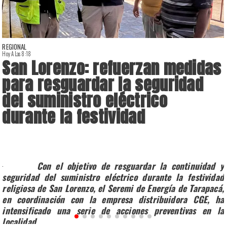
REGIONAL
Hoy A Las 8:18
A
San Lorenzo: refuerzan medidas
para resguardar la seguridad
del suministro eléctrico
durante la festividad
u
s
·
Con el objetivo de resguardar la continuidad y
seguridad del suministro eléctrico durante la festividad
religiosa de San Lorenzo, el Seremi de Energía de Tarapacá,
en coordinación con la empresa distribuidora CGE, ha
intensificado una serie de acciones preventivas en la
localidad.