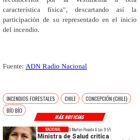
característica física", descartando así la
participación de su representado en el inicio
del incendio.
Fuente:
ADN Radio Nacional
INCENDIOS FORESTALES
CHILE
CONCEPCIÓN (CHILE)
BÍO BÍO
MÁS NOTICIAS
NACIONAL
El Martes Pasado A Las 9:55
Ministra de Salud critica