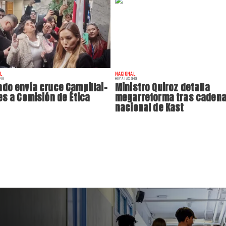
L
NACIONAL
:49
HOY A LAS 9:49
do envía cruce Campillai-
Ministro Quiroz detalla
es a Comisión de Ética
megarreforma tras caden
nacional de Kast