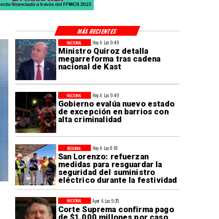
MÁS RECIENTES
Hoy A Las 9:49
NACIONAL
Ministro Quiroz detalla
megarreforma tras cadena
nacional de Kast
Hoy A Las 9:49
NACIONAL
Gobierno evalúa nuevo estado
de excepción en barrios con
alta criminalidad
Hoy A Las 8:18
REGIONAL
San Lorenzo: refuerzan
medidas para resguardar la
seguridad del suministro
eléctrico durante la festividad
Ayer A Las 9:35
NACIONAL
Corte Suprema confirma pago
de $1.000 millones por caso