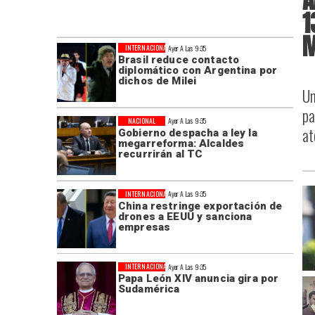
1
M
INTERNACIONAL
Ayer A Las 9:35
Brasil reduce contacto
diplomático con Argentina por
dichos de Milei
Un
pa
NACIONAL
Ayer A Las 9:35
at
Gobierno despacha a ley la
megarreforma: Alcaldes
recurrirán al TC
INTERNACIONAL
Ayer A Las 9:35
China restringe exportación de
drones a EEUU y sanciona
empresas
INTERNACIONAL
Ayer A Las 9:35
Papa León XIV anuncia gira por
Sudamérica