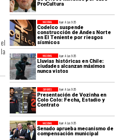
ProCultura
Ayer A Las 9:35
NACIONAL
Codelco suspende
construcción de Andes Norte
en El Teniente por riesgos
 el
sísmicos
la
Ayer A Las 9:35
NACIONAL
Lluvias históricas en Chile:
ciudades alcanzan máximos
nunca vistos
Ayer A Las 9:35
DEPORTES
Presentación de Vozinha en
Colo Colo: Fecha, Estadio y
Contrato
Ayer A Las 9:35
NACIONAL
Senado aprueba mecanismo de
compensación municipal