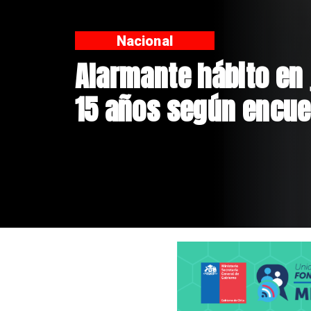
Regiones
Aprueban creación d
Sebastián Piñera con
$4 mil millones