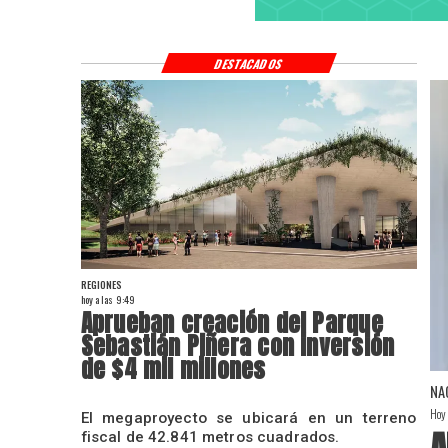
DESTACADOS
REGIONES
hoy a las 9:49
Aprueban creación del Parque
Sebastián Piñera con inversión
de $4 mil millones
NA
Hoy
El megaproyecto se ubicará en un terreno
A
fiscal de 42.841 metros cuadrados.