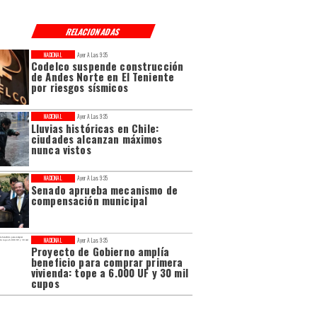
RELACIONADAS
NACIONAL
Ayer A Las 9:35
Codelco suspende construcción
de Andes Norte en El Teniente
por riesgos sísmicos
NACIONAL
Ayer A Las 9:35
Lluvias históricas en Chile:
ciudades alcanzan máximos
nunca vistos
NACIONAL
Ayer A Las 9:35
Senado aprueba mecanismo de
compensación municipal
NACIONAL
Ayer A Las 9:35
Proyecto de Gobierno amplía
beneficio para comprar primera
vivienda: tope a 6.000 UF y 30 mil
cupos