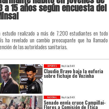
3 a 15 años según encuesta del
insal
 estudio realizado a más de 7.200 estudiantes en todo
ís ha revelado un cambio preocupante que ha llamado 
ención de las autoridades sanitarias.
DEPORTES
Hoy A Las 9:49
Claudio Bravo baja la euforia
sobre fichaje de Vozinha
NACIONAL
Hoy A Las 9:49
Senado envía cruce Campillai-
Flores a Comisión de Ética