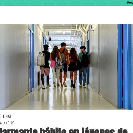
CIONAL
 A Las 9:49
larmante hábito en jóvenes de